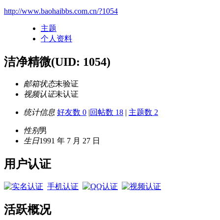
http://www.baohaibbs.com.cn/?1054
主题
个人资料
洁净精微
(UID: 1054)
邮箱状态
未验证
视频认证
未认证
统计信息
好友数 0
|
回帖数 18
|
主题数 2
性别
男
生日
1991 年 7 月 27 日
用户认证
手机认证
活跃概况