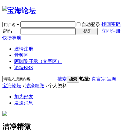
找回密码
自动登录
密码
立即注册
登录
快捷导航
邀请注册
音频区
阿闍黎开示（文字区）
论坛
BBS
搜索
热搜:
真言宗
宝海
搜索
宝海论坛
›
洁净精微
›
个人资料
加为好友
发送消息
洁净精微