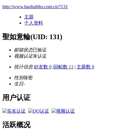
http://www.baohaibbs.com.cn/?131
主题
个人资料
聖如意輪
(UID: 131)
邮箱状态
已验证
视频认证
未认证
统计信息
好友数 0
|
回帖数 11
|
主题数 0
性别
保密
生日
-
用户认证
活跃概况