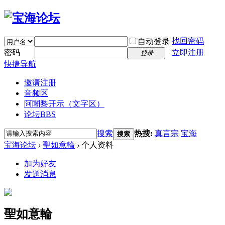
找回密码
自动登录
密码
立即注册
登录
快捷导航
邀请注册
音频区
阿闍黎开示（文字区）
论坛
BBS
搜索
热搜:
真言宗
宝海
搜索
宝海论坛
›
聖如意輪
›
个人资料
加为好友
发送消息
聖如意輪