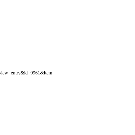
g&view=entry&id=9961&Item