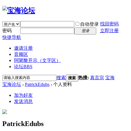
找回密码
自动登录
密码
立即注册
登录
快捷导航
邀请注册
音频区
阿闍黎开示（文字区）
论坛
BBS
搜索
热搜:
真言宗
宝海
搜索
宝海论坛
›
PatrickEdubs
›
个人资料
加为好友
发送消息
PatrickEdubs