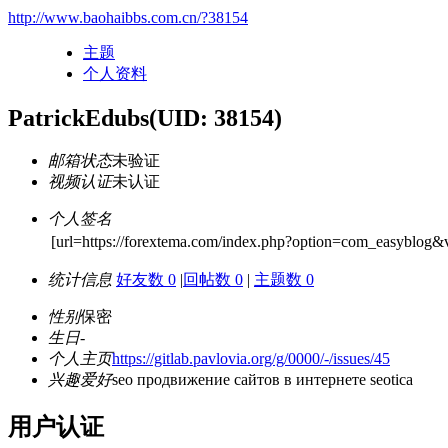
http://www.baohaibbs.com.cn/?38154
主题
个人资料
PatrickEdubs
(UID: 38154)
邮箱状态
未验证
视频认证
未认证
个人签名
[url=https://forextema.com/index.php?option=com_easyblo
统计信息
好友数 0
|
回帖数 0
|
主题数 0
性别
保密
生日
-
个人主页
https://gitlab.pavlovia.org/g/0000/-/issues/45
兴趣爱好
seo продвижение сайтов в интернете seotica
用户认证