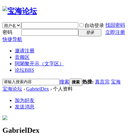
找回密码
自动登录
密码
立即注册
登录
快捷导航
邀请注册
音频区
阿闍黎开示（文字区）
论坛
BBS
搜索
热搜:
真言宗
宝海
搜索
宝海论坛
›
GabrielDex
›
个人资料
加为好友
发送消息
GabrielDex