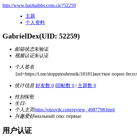
http://www.baohaibbs.com.cn/?52259
主题
个人资料
GabrielDex
(UID: 52259)
邮箱状态
未验证
视频认证
未认证
个人签名
[url=https://t.me/stoppmoshennik/18181]жесткое порно бесп
统计信息
好友数 0
|
回帖数 0
|
主题数 0
性别
保密
生日
-
个人主页
https://otzovik.com/review_4987798.html
兴趣爱好
анальный секс первые
用户认证