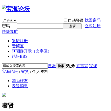
找回密码
自动登录
密码
立即注册
登录
快捷导航
邀请注册
音频区
阿闍黎开示（文字区）
论坛
BBS
搜索
热搜:
真言宗
宝海
搜索
宝海论坛
›
睿贤
›
个人资料
加为好友
发送消息
睿贤