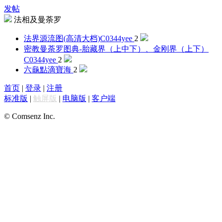
发帖
法相及曼荼罗
法界源流图(高清大档)
C0344yee
2
密教曼荼罗图典-胎藏界（上中下）、金刚界（上下）
C0344yee
2
六龜點滴
寶海
2
首页
|
登录
|
注册
标准版
|
触屏版
|
电脑版
|
客户端
© Comsenz Inc.