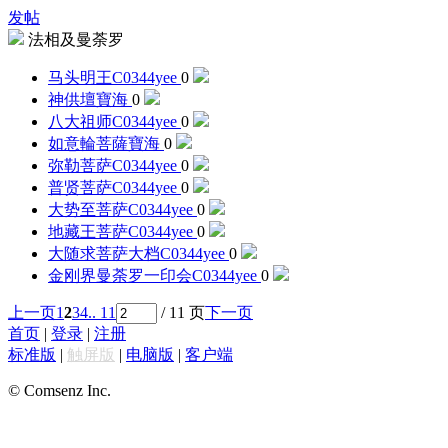
发帖
法相及曼荼罗
马头明王
C0344yee
0
神供壇
寶海
0
八大祖师
C0344yee
0
如意輪菩薩
寶海
0
弥勒菩萨
C0344yee
0
普贤菩萨
C0344yee
0
大势至菩萨
C0344yee
0
地藏王菩萨
C0344yee
0
大随求菩萨大档
C0344yee
0
金刚界曼荼罗一印会
C0344yee
0
上一页
1
2
3
4
.. 11
/ 11 页
下一页
首页
|
登录
|
注册
标准版
|
触屏版
|
电脑版
|
客户端
© Comsenz Inc.