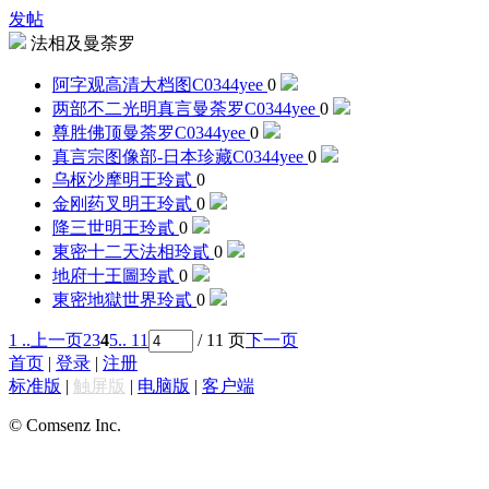
发帖
法相及曼荼罗
阿字观高清大档图
C0344yee
0
两部不二光明真言曼荼罗
C0344yee
0
尊胜佛顶曼荼罗
C0344yee
0
真言宗图像部-日本珍藏
C0344yee
0
乌枢沙摩明王
玲貳
0
金刚药叉明王
玲貳
0
降三世明王
玲貳
0
東密十二天法相
玲貳
0
地府十王圖
玲貳
0
東密地獄世界
玲貳
0
1 ..
上一页
2
3
4
5
.. 11
/ 11 页
下一页
首页
|
登录
|
注册
标准版
|
触屏版
|
电脑版
|
客户端
© Comsenz Inc.