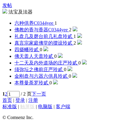
发帖
法宝及法器
六种供养
C0344yee
1
佛教的香与香器
C0344yee
2
礼盘几及磬台前几礼盘
玲貳
1
真言宗家庭佛堂的摆设
玲貳
2
四摄幡
玲貳
0
佛天盖人天盖
玲貳
0
十二天及内外道场的庄严
玲貳
0
须弥坛之佛前庄严
玲貳
0
金刚盘与六器六供具
玲貳
0
本尊曼荼罗
玲貳
0
1
2
/ 2 页
下一页
首页
|
登录
|
注册
标准版
|
触屏版
|
电脑版
|
客户端
© Comsenz Inc.