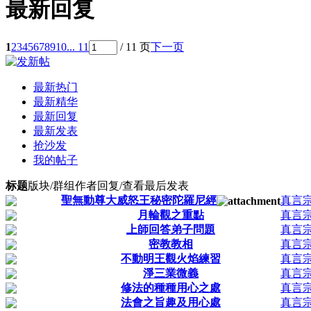
最新回复
1
2
3
4
5
6
7
8
9
10
... 11
/ 11 页
下一页
最新热门
最新精华
最新回复
最新发表
抢沙发
我的帖子
标题
版块/群组
作者
回复/查看
最后发表
聖無動尊大威怒王秘密陀羅尼經
真言
月輪觀之重點
真言
上師回答弟子問題
真言
密教教相
真言
不動明王觀火焰練習
真言
淨三業微義
真言
修法的種種用心之處
真言
法會之旨趣及用心處
真言