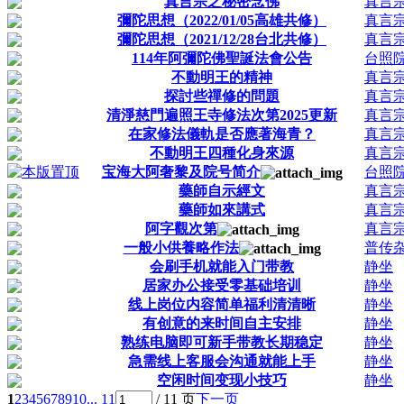
真言宗之秘密念佛
真言
彌陀思想（2022/01/05高雄共修）
真言
彌陀思想（2021/12/28台北共修）
真言
114年阿彌陀佛聖誕法會公告
台照院
不動明王的精神
真言
探討些禪修的問題
真言
清淨慈門遍照王寺修法次第2025更新
真言
在家修法儀軌是否應著海青？
真言
不動明王四種化身來源
真言
宝海大阿奢黎及院号简介
台照院
藥師自示經文
真言
藥師如來講式
真言
阿字觀次第
真言
一般小供養略作法
普传
会刷手机就能入门带教
静坐
居家办公接受零基础培训
静坐
线上岗位内容简单福利清清晰
静坐
有创意的来时间自主安排
静坐
熟练电脑即可新手带教长期稳定
静坐
急需线上客服会沟通就能上手
静坐
空闲时间变现小技巧
静坐
1
2
3
4
5
6
7
8
9
10
... 11
/ 11 页
下一页