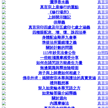
灑淨香水義
真言
真言宗上座修行的重點
真言
《修行場所》
真言
上師開示隨記
真言
供華義
真言
真言宗印四處及印五處印七處之涵義
真言
四種眼配息、增、懷、誅四法事
真言
身體配金剛界九會事
真言
準提法所重鏡壇之義
真言
關於計數的問題
真言
115年妙見法會公告
台照院
一些粗淺護摩感受分享
真言
如何念誦咒語方能產生力量
真言
無邊業識與釋放陰暗面
真言
弟子與上師應如何相處？
真言
佛非外求：揭開密宗本尊與護法的真實意涵
真言
禮拜觀想事
真言
契入如意輪本尊咒語之方
真言
如意輪菩薩介紹釋義
真言
關於迴向
真言
內護摩修法
真言