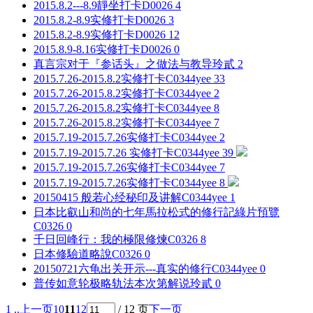
2015.8.2---8.9靜坐打卡
D0026
4
2015.8.2-8.9实修打卡
D0026
3
2015.8.2-8.9实修打卡
D0026
12
2015.8.9-8.16实修打卡
D0026
0
真言宗对于『参话头』之做法与教导
玲貳
2
2015.7.26-2015.8.2实修打卡
C0344yee
33
2015.7.26-2015.8.2实修打卡
C0344yee
2
2015.7.26-2015.8.2实修打卡
C0344yee
8
2015.7.26-2015.8.2实修打卡
C0344yee
7
2015.7.19-2015.7.26实修打卡
C0344yee
2
2015.7.19-2015.7.26 实修打卡
C0344yee
39
2015.7.19-2015.7.26实修打卡
C0344yee
7
2015.7.19-2015.7.26实修打卡
C0344yee
8
20150415 般若心经秘印及讲解
C0344yee
1
日本比叡山和尚的七年馬拉松式的修行記綠片預覽
C0326
0
千日回峰行：我的極限修煉
C0326
8
日本修驗道略說
C0326
0
20150721六龟出关开示---真实的修行
C0344yee
0
普传如意轮极略轨法本次第解说
玲貳
0
1 ..
上一页
10
11
12
/ 12 页
下一页