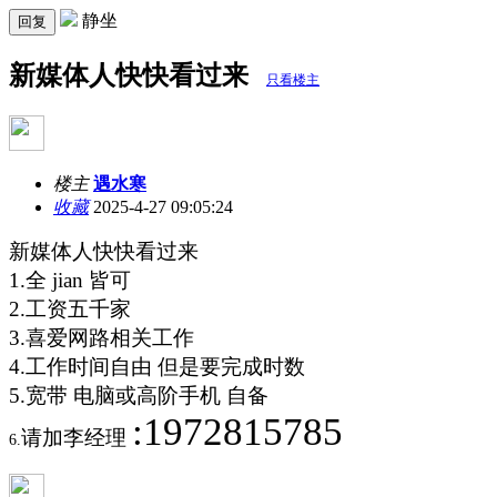
静坐
回复
新媒体人快快看过来
只看楼主
楼主
遇水寒
收藏
2025-4-27 09:05:24
新媒体人快快看过来
1.全
jian
皆可
2.工资五千家
3.喜爱网路相关工作
4.工作时间自由 但是要完成时数
5.宽带 电脑或高阶手机 自备
:1972815785
请加
李
经理
6.