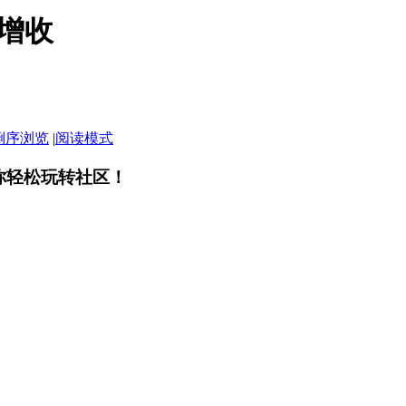
增收
倒序浏览
|
阅读模式
你轻松玩转社区！