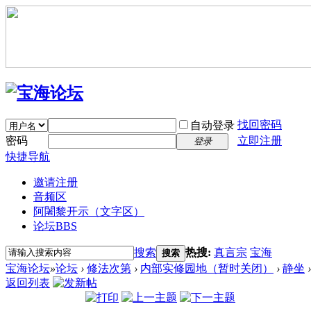
找回密码
自动登录
密码
立即注册
登录
快捷导航
邀请注册
音频区
阿闍黎开示（文字区）
论坛
BBS
搜索
热搜:
真言宗
宝海
搜索
宝海论坛
»
论坛
›
修法次第
›
内部实修园地（暂时关闭）
›
静坐
›
返回列表