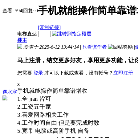
手机就能操作简单靠谱
查看:
594
|
回复:
0
[复制链接]
电梯直达
楼主
发表于 2025-6-12 13:44:14
|
只看该作者
|
马上注册，结交更多好友，享用更多功能，让
您需要
登录
才可以下载或查看，没有帐号？
立即注册
x
手机就能操作简单靠谱增收
遇水寒
1.全
jian
皆可
2.工资五千家
3.喜爱网路相关工作
4.工作时间自由 但是要完成时数
5.宽带 电脑或高阶手机 自备