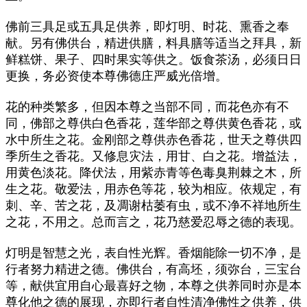
佛前三具足或五具足供养，即灯明、时花、熏香之奉
献。另有佛供台，精进供膳，料具膳等适当之拜具，新
鲜糕饼、果子、四时果实等供之。饭食茶汤，必须日日
更换，务必资使本尊佛德庄严威光倍增。
花的种类繁多，但因本尊之当部不同，而花色亦有不
同，佛部之尊供白色香花，莲华部之尊供黄色香花，或
水中所生之花。金刚部之尊供赤色香花，世天之尊供四
季所生之香花。又修息灾法，用甘、白之花。增益法，
用黄色淡花。降伏法，用紫赤青等色毒臭荆棘之木，所
生之花。敬爱法，用赤色等花，较为相应。依规定，有
刺、辛、苦之花，及凋谢枯萎有虫，或不净不祥地所生
之花，不用之。总而言之，花乃慈爱忍辱之德的表现。
灯明是智慧之光，表自性光辉。香烟能除一切不净，是
行者努力精进之德。佛供台，有高坯，须弥台，三宝台
等，献供宜用自心最喜好之物，本尊之供养同时亦是本
尊化他之德的展现，亦即行者自性清净佛性之供养，供