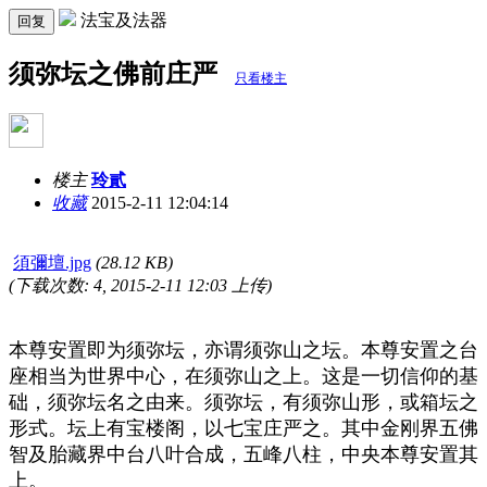
法宝及法器
回复
须弥坛之佛前庄严
只看楼主
楼主
玲貳
收藏
2015-2-11 12:04:14
須彌壇.jpg
(28.12 KB)
(下载次数: 4, 2015-2-11 12:03 上传)
本尊安置即为须弥坛，亦谓须弥山之坛。本尊安置之台
座相当为世界中心，在须弥山之上。这是一切信仰的基
础，须弥坛名之由来。须弥坛，有须弥山形，或箱坛之
形式。坛上有宝楼阁，以七宝庄严之。其中金刚界五佛
智及胎藏界中台八叶合成，五峰八柱，中央本尊安置其
上。