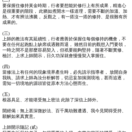
要保握住修持黃金時期，行者要想能於修行上有所成果，精進心
是很重要的階段， 此猶如煮開水一樣道理，需要不斷的加溫、加
熱、才有辨法沸騰 。反觀之，有一搭沒一搭的修持、是很難有所
成果的。
(三)
上師的教法有其延續性，行者應善於保握住每個修持的機會，不
要在任何起跑點上缺席或遇難而退， 雖然目前的觀想入門要領，
一時之間不是那麼容易契入，但祇要能夠堅持，隨著不斷實修、
檢討、上求上師開示，日久功深就會慢慢契入掌握住。
(四)
當修法上有任何的現象境界產生時，必先請示指導者， 放開自身
我執、請求上師為汝分析解答，切忌妄加揣測境地，甚而追逐，
需知一切境地的源頭皆從原本方法心態而生。
(五)
根器具足、才能堪受無上密法 此除了深信上師外。
開經偈：無上甚深微妙法、百千萬劫難遭遇、我今見聞得受持、
願解如來真實意。
上師開示隨記 (貳)