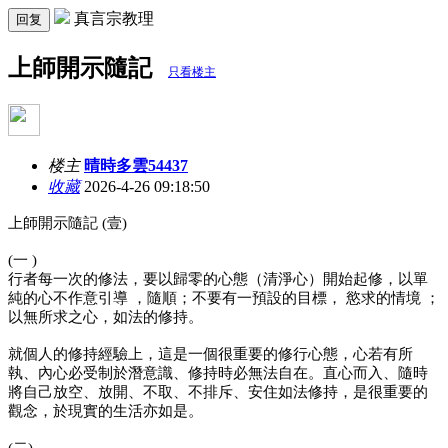
真言宗教理
回复
上師開示隨記
只看楼主
楼主
晴時多雲54437
收藏
2026-4-26 09:18:50
上師開示隨記 (壹)
(一 )
行者每一次的修法，要以歸零的心態（清淨心）開始起修，以單
純的心不作意引導 ，隨順；不要有一預設的目標， 慾求的情境 ；
以無所求之心，如法的修持。
就個人的修持經驗上，這是一個很重要的修行心態，心若有所
執、內心必受制於潛意識、修持時必無法自在。直心而入、隨時
將自己放空、放開、不取、不排斥、安住如法修持，是很重要的
觀念，於現實的生活亦如是。
(二)