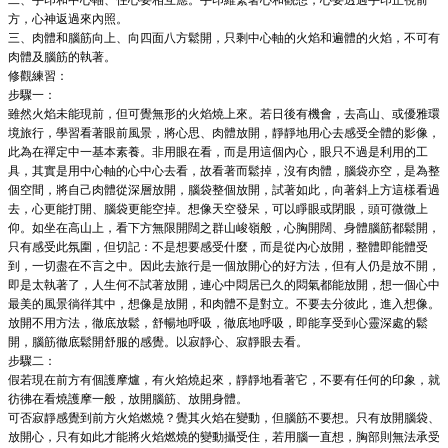
方，心神返過來內照。
三、肉體和腦筋向上、向四面八方鬆開，只剩中心軸的火焰和遍體的火焰，不可有
肉體及腦筋的執著。
修觀練習：
步驟一：
雖然火焰未能現前，但可覺無形的火焰燒上來。若日後有機會，去高山、或優雅環
境旅行，學習看著眼前風景，將心思、肉體放開，靜靜地用心去感受全體的影像，
此為在禪定中一基本素養。非用眼在看，而是用這個內心，眼只不過是利用的工
具，其實是用中心軸的心中心去看，故看著而鬆掉，沒有肉體，腦袋亦空，是為整
個空間，將自己肉體從深層放開，腦袋整個放開，試著如此，向著斜上方這樣看過
去，心更能打開、腦袋更能空掉。想像天空發呆，可以睜眼或閉眼，頭可微微上
仰。如坐在高山上，看下方無限開闊之群山峻嶺般，心胸開闊、身體腦筋都鬆開，
只有感受此氛圍，但切記：不是想要感受什麼，而是從內心放開，整體即能體受
到，一切盡在不言之中。因此去旅行是一個放開心的好方法，但有人仍是放不開，
即是太執著了，人生何不試著放開，連心中悶居已久的悶氣都能放開，想一個心中
最美的風景徜徉其中，想像是放開，和肉體不是對立。不要去分彼此，進入想像。
放開不用方法，徹底放鬆，舒暢地呼吸，徹底地呼吸，即能享受到心靈深處的鬆
開，腦筋徹底鬆開舒服的感覺。以寂靜心、寂靜眼去看。
步驟二：
假若現在前方有個護摩爐，有火焰燒起來，靜靜地看著它，不要有任何的印象，就
彷彿在看燒護摩一般，放開腦筋、放開身體。
可否寂靜感覺到前方火焰燃燒？覺其火焰在變動，但腦筋不要想。只有放開腦袋、
放開心，只有如此才能將火焰燃燒的變動攝受住，若用腦一直想，胸部則無法承受