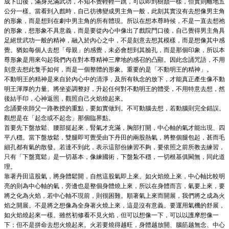
成下山後，滿身充滿武功，不知不覺輕輕一跳，可以即到樹巔一樣，但實則離地五
公分一樣。當看到入戲時，自己彷彿變成男主角一般，此刻其實沒有去想像男主角
的形象，而是想到在劇中男主角的所有體現。所以在想本尊時候，不是一直去想祂
的形象，想形象不具意義，而是要從內心中像出了戲院門口後，自己覺得男主角具
足絕世武功一般的精神，融入於內心之中，不是刻意去想其模樣，而是想像其中感
覺。猶如每個人去想「母親」的感覺，未必會想到其臉孔，而是那個印象，所以本
尊形象是用來勾起我們內在對本尊精神三摩地的感召的凸顯。因此念誦咒語，不用
刻意去想此隻手如何，而是一個整體的形象。重要的是「不動明王的精神」。
不動明王的精神是來自於內心中的清淨，及所有執念的放下，才能真正產生像不動
明王渾厚的力量。將坐姿調整好，升起任何對不動明王的體受，不用特意去想，然
後結手印，心神返照，觀照自己火焰燒起來。
念誦要依師父一路教授的重點，要如實做到。不可動腦去想，若動腦則完全錯誤。
觀想是在「起念或不起念」那個臨界點。
首要先下盤放鬆、腰部挺起來，腎氣才充滿，胸部打開，中心軸的氣才能出現、四
平八穩。當下盤放鬆，雙腿即可覺受由下丹田的兩股熱氣，將整個腿包起，甚而毛
細孔都有氣的散發。若達不到此，表示這部份練習不夠，要依照之前所教去練習，
只有「下盤寬鬆」是一切基本，像練國術，下盤紮不穩，一切根基俱闕無，同此道
理。
靠著丹田這股氣，將身體鬆開，自然這股氣即上來。如火焰燒上來，中心軸比較明
亮的則為中心軸的氣，旁邊也是整個身體燒上來，所以在身體而言，氣要上來，要
將之化為火焰，若中心軸不現前，則很困難。順著氣上來而開展，我們將之成為火
焰之開展。不是將之想像為全身著火燒上來，這是沒有意義。要運用氣機的舒展，
如火焰燒起來一樣。雖然初修看不見火焰，但可以想像一下，可以以護摩想像一
下；但不是拼命去想火燒起來。火若要燒得越旺，身體越放開、腦筋越無念、中心