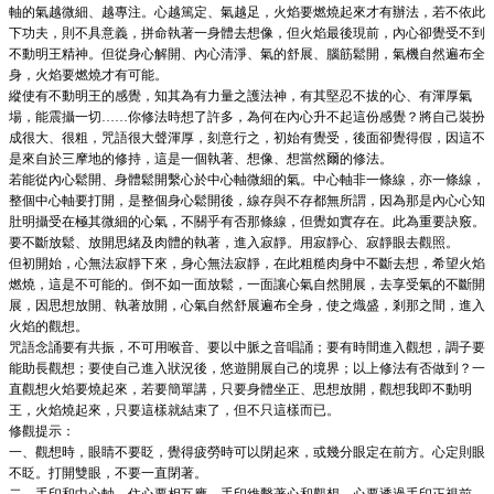
軸的氣越微細、越專注。心越篤定、氣越足，火焰要燃燒起來才有辦法，若不依此
下功夫，則不具意義，拼命執著一身體去想像，但火焰最後現前，內心卻覺受不到
不動明王精神。但從身心解開、內心清淨、氣的舒展、腦筋鬆開，氣機自然遍布全
身，火焰要燃燒才有可能。
縱使有不動明王的感覺，知其為有力量之護法神，有其堅忍不拔的心、有渾厚氣
場，能震攝一切……你修法時想了許多，為何在內心升不起這份感覺？將自己裝扮
成很大、很粗，咒語很大聲渾厚，刻意行之，初始有覺受，後面卻覺得假，因這不
是來自於三摩地的修持，這是一個執著、想像、想當然爾的修法。
若能從內心鬆開、身體鬆開繫心於中心軸微細的氣。中心軸非一條線，亦一條線，
整個中心軸要打開，是整個身心鬆開後，線存與不存都無所謂，因為那是內心心知
肚明攝受在極其微細的心氣，不關乎有否那條線，但覺如實存在。此為重要訣竅。
要不斷放鬆、放開思緒及肉體的執著，進入寂靜。用寂靜心、寂靜眼去觀照。
但初開始，心無法寂靜下來，身心無法寂靜，在此粗糙肉身中不斷去想，希望火焰
燃燒，這是不可能的。倒不如一面放鬆，一面讓心氣自然開展，去享受氣的不斷開
展，因思想放開、執著放開，心氣自然舒展遍布全身，使之熾盛，剎那之間，進入
火焰的觀想。
咒語念誦要有共振，不可用喉音、要以中脈之音唱誦；要有時間進入觀想，調子要
能助長觀想；要使自己進入狀況後，悠遊開展自己的境界；以上修法有否做到？一
直觀想火焰要燒起來，若要簡單講，只要身體坐正、思想放開，觀想我即不動明
王，火焰燒起來，只要這樣就結束了，但不只這樣而已。
修觀提示：
一、觀想時，眼睛不要眨，覺得疲勞時可以閉起來，或幾分眼定在前方。心定則眼
不眨。打開雙眼，不要一直閉著。
二、手印和中心軸、住心要相互應。手印維繫著心和觀想，心要透過手印正視前