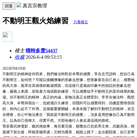
真言宗教理
回复
不動明王觀火焰練習
只看楼主
楼主
晴時多雲54437
收藏
2026-6-4 09:53:15
20230704/1930
不動明王的精神從何而來，我們修法時對於本尊的感覺，常在念咒語時，想自己為
不動明王，如何想？可能以接觸佛像的形象去想像，想形象套在自己身上，感覺祂
的高大身，籠罩在其雄偉的氣場裡面，但這樣只是藉由印象中的假設的形象去想
像，嚴格上來講，若執著力強或勤於練習，可以感覺似乎不動明王的某些雄厚的氣
場。但不動明王的精神，真正的內涵，卻無法真正去體受到。常常在修法時，觀想
高大身、本尊與我合一，也經過許久練習，但隱約可以感覺得到，但總是覺得假假
的，和內心起不了作用。這個最重要關鍵，本身未能了解到不動明王的精神，未完
全體會，在心中無法產生「我就是不動明王的感覺」，頂多是用想像自己為不動明
王。以為自己很偉大，但實不然。大部份修行人會走過這樣的路程。
譬若看武俠電影，聽武俠故事，每完看完後，都覺自己彷若男主角，武藝高強，樹
葉摘下射出後，即能穿牆而過；又輕功厲害，能跳上跳下；走出戲院後，自己若學