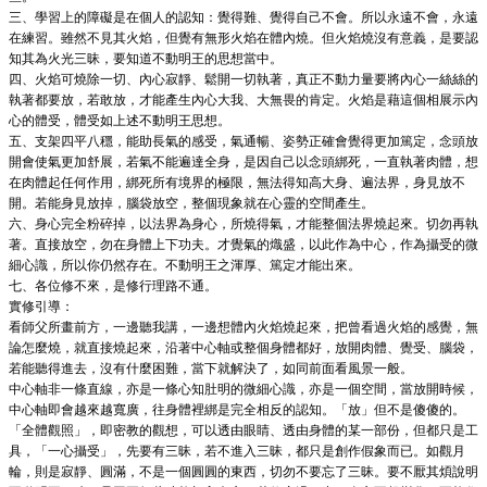
三、學習上的障礙是在個人的認知：覺得難、覺得自己不會。所以永遠不會，永遠
在練習。雖然不見其火焰，但覺有無形火焰在體內燒。但火焰燒沒有意義，是要認
知其為火光三昧，要知道不動明王的思想當中。
四、火焰可燒除一切、內心寂靜、鬆開一切執著，真正不動力量要將內心一絲絲的
執著都要放，若敢放，才能產生內心大我、大無畏的肯定。火焰是藉這個相展示內
心的體受，體受如上述不動明王思想。
五、支架四平八穩，能助長氣的感受，氣通暢、姿勢正確會覺得更加篤定，念頭放
開會使氣更加舒展，若氣不能遍達全身，是因自己以念頭綁死，一直執著肉體，想
在肉體起任何作用，綁死所有境界的極限，無法得知高大身、遍法界，身見放不
開。若能身見放掉，腦袋放空，整個現象就在心靈的空間產生。
六、身心完全粉碎掉，以法界為身心，所燒得氣，才能整個法界燒起來。切勿再執
著。直接放空，勿在身體上下功夫。才覺氣的熾盛，以此作為中心，作為攝受的微
細心識，所以你仍然存在。不動明王之渾厚、篤定才能出來。
七、各位修不來，是修行理路不通。
實修引導：
看師父所畫前方，一邊聽我講，一邊想體內火焰燒起來，把曾看過火焰的感覺，無
論怎麼燒，就直接燒起來，沿著中心軸或整個身體都好，放開肉體、覺受、腦袋，
若能聽得進去，沒有什麼困難，當下就解決了，如同前面看風景一般。
中心軸非一條直線，亦是一條心知肚明的微細心識，亦是一個空間，當放開時候，
中心軸即會越來越寬廣，往身體裡綁是完全相反的認知。「放」但不是傻傻的。
「全體觀照」，即密教的觀想，可以透由眼睛、透由身體的某一部份，但都只是工
具，「一心攝受」，先要有三昧，若不進入三昧，都只是創作假象而已。如觀月
輪，則是寂靜、圓滿，不是一個圓圓的東西，切勿不要忘了三昧。要不厭其煩說明