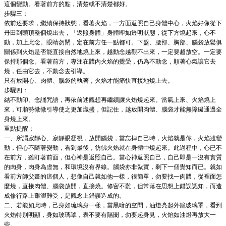
這個變動。看著前方的點，清楚或不清楚都好。
步驟三：
依前述要求，繼續保持狀態，看著火焰，一方面返照自己身體中心，火焰好像從下
丹田到頭頂整個燒出去，「返照身體」身體即如透明狀態，從下方燒起來，心不
動，加上此念。眼睛勿閉，定在前方任一點都可。下盤、腰部、胸部、腦袋放鬆俱
關係到火焰是否能直接自然地燒上來，越動念越觀不出來，一定要越放空。一定要
保持那個念。看著前方，專注在體內火焰的覺受，仍為不動念，順著心氣讓它去
燒，任由它去，不動念去引導。
只有放開心、肉體、腦袋的執著，火焰才能痛快直接地燒上去。
步驟四：
結不動印、念誦咒語，再依前述觀想再繼續讓火焰燒起來。當氣上來、火焰燒上
來，可順勢微微引導使之更加熾盛，但記住，越放開肉體、腦袋才能無障礙通過全
身燒上來。
重點提醒：
一、所謂寂靜心、寂靜眼凝視，放開腦袋，當忘掉自己時，火焰就是你，火焰雖變
動，但心不隨著變動，看到最後，彷彿火焰就在身體中燒起來。此過程中，心已不
在前方，雖盯著前面，但心神是返照自己。當心神返照自己，自己即是一沒有實質
的肉身，肉身為虛無，和環境沒有界線。腦袋亦非紮實，剩下一個覺知而已。就如
看前方師父畫的這個人，想像自己就如他一樣，很簡單，勿要找一肉體，從裡面怎
麼燒，直接肉體、腦袋放開，直接燒。修密不難，但常落在思想上錯誤認知，而造
成修行路上艱澀難受，是觀念上錯誤造成的。
二、若能如此時，己身如琉璃身一樣，當黑暗的空間，油燈亮起外籠玻璃罩，看到
火焰特別明顯，身如玻璃罩，表不要有隔閡，勿要起身見，火焰如油燈再放大一
些。