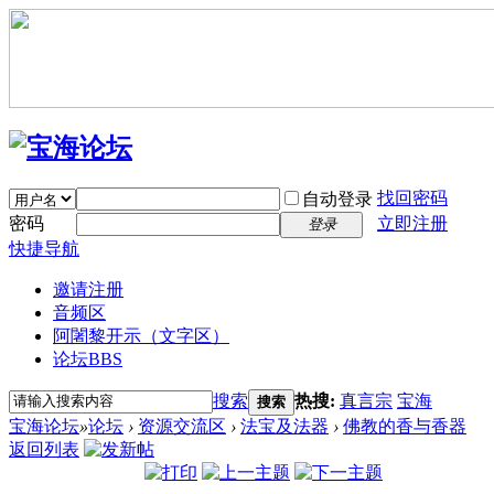
找回密码
自动登录
密码
立即注册
登录
快捷导航
邀请注册
音频区
阿闍黎开示（文字区）
论坛
BBS
搜索
热搜:
真言宗
宝海
搜索
宝海论坛
»
论坛
›
资源交流区
›
法宝及法器
›
佛教的香与香器
返回列表