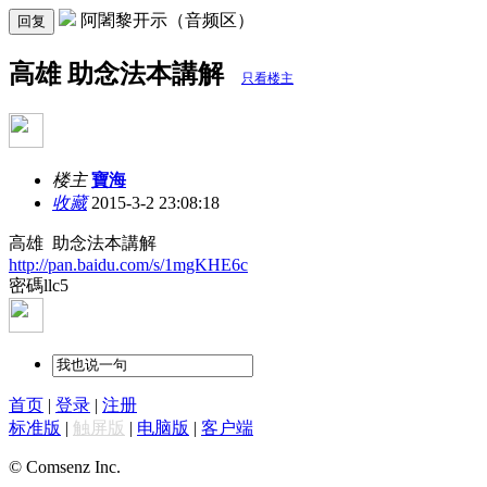
阿闍黎开示（音频区）
回复
高雄 助念法本講解
只看楼主
楼主
寶海
收藏
2015-3-2 23:08:18
高雄 助念法本講解
http://pan.baidu.com/s/1mgKHE6c
密碼llc5
首页
|
登录
|
注册
标准版
|
触屏版
|
电脑版
|
客户端
© Comsenz Inc.