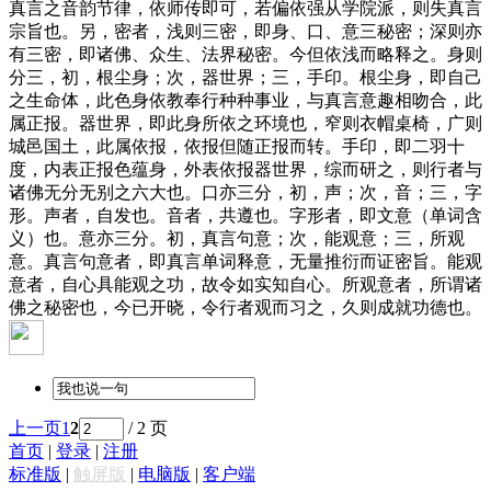
真言之音韵节律，依师传即可，若偏依强从学院派，则失真言
宗旨也。另，密者，浅则三密，即身、口、意三秘密；深则亦
有三密，即诸佛、众生、法界秘密。今但依浅而略释之。身则
分三，初，根尘身；次，器世界；三，手印。根尘身，即自己
之生命体，此色身依教奉行种种事业，与真言意趣相吻合，此
属正报。器世界，即此身所依之环境也，窄则衣帽桌椅，广则
城邑国土，此属依报，依报但随正报而转。手印，即二羽十
度，内表正报色蕴身，外表依报器世界，综而研之，则行者与
诸佛无分无别之六大也。口亦三分，初，声；次，音；三，字
形。声者，自发也。音者，共遵也。字形者，即文意（单词含
义）也。意亦三分。初，真言句意；次，能观意；三，所观
意。真言句意者，即真言单词释意，无量推衍而证密旨。能观
意者，自心具能观之功，故令如实知自心。所观意者，所谓诸
佛之秘密也，今已开晓，令行者观而习之，久则成就功德也。
上一页
1
2
/ 2 页
首页
|
登录
|
注册
标准版
|
触屏版
|
电脑版
|
客户端