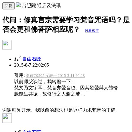
台照院 通启及法讯
回复
代问：修真言宗需要学习梵音咒语吗？是
否会更和佛菩萨相应呢？
只看楼主
#
11
自由石匠
2015-8-7 22:02:05
引用:
勇施C0505 发表于 2015-3-11 20:28
以前师父谈过，我转贴一下：
梵文乃文字耳，梵音亦聲音也。因其發聲與人體輪
脈能生共振，故修行之人趨之若 ...
谢谢师兄开示。我以前的想法也是这样力求梵音的正确。
#