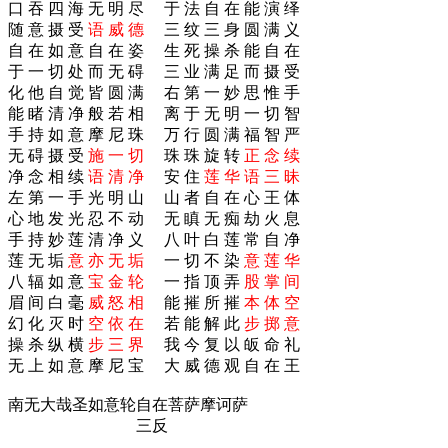
口 吞 四 海 无 明 尽 于 法 自 在 能 演 绎
随 意 摄 受
语 威 德
三 纹 三 身 圆 满 义
自 在 如 意 自 在 姿 生 死 操 杀 能 自 在
于 一 切 处 而 无 碍 三 业 满 足 而 摄 受
化 他 自 觉 皆 圆 满 右 第 一 妙 思 惟 手
能 睹 清 净 般 若 相 离 于 无 明 一 切 智
手 持 如 意 摩 尼 珠 万 行 圆 满 福 智 严
无 碍 摄 受
施 一 切
珠 珠 旋 转
正 念 续
净 念 相 续
语 清 净
安 住
莲 华 语 三 昧
左 第 一 手 光 明 山 山 者 自 在 心 王 体
心 地 发 光 忍 不 动 无 瞋 无 痴 劫 火 息
手 持 妙 莲 清 净 义 八 叶 白 莲 常 自 净
莲 无 垢
意 亦 无 垢
一 切 不 染
意 莲 华
八 辐 如 意
宝 金 轮
一 指 顶 弄
股 掌 间
眉 间 白 毫
威 怒 相
能 摧 所 摧
本 体 空
幻 化 灭 时
空 依 在
若 能 解 此
步 掷 意
操 杀 纵 横
步 三 界
我 今 复 以 皈 命 礼
无 上 如 意 摩 尼 宝 大 威 德 观 自 在 王
南无大哉圣如意轮自在菩萨摩诃萨
三反