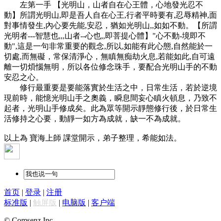
左第一手 【光明山，山者自在心王體，心地發光忍不
動】所謂光明山,即是吾人自在心王,行者平時要有,忍辱精神,面
對事情發生,內心要先能,安忍，猶如光明山,,如如不動。【所謂
光明者---智慧也,,,山者--心也,,即菩提心體】"心不動-境即不
動",這是一句非常重要的觀念,所以,如能有此心態,自然能於一
切處,而無礙，常保清淨心，無瞋無痴劫火息,若能如此,自可遠
離一切煩惱無明，所以各位修念珠手，要配合光明山手的不動
安忍之心。
修行最重要是要能落實於生活之中，日常生活，若於逆境
現前時，能憶光明山手之奧義，瞬息間妄心瞋火頓息，乃致不
起者，光明山手修成矣。此為眾等開示靜態修行後，於日常生
活修持之心要，動靜一如方為成就，缺一不為成就。
以上為 寶海上師 課堂開示，弟子整理，希能如法。
首页
|
登录
|
注册
标准版
|
触屏版
|
电脑版
|
客户端
© Comsenz Inc.