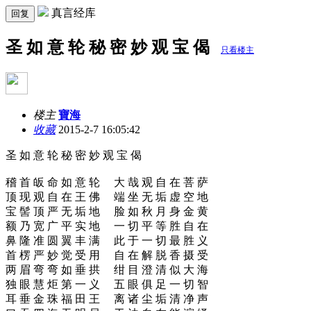
真言经库
回复
圣 如 意 轮 秘 密 妙 观 宝 偈
只看楼主
楼主
寶海
收藏
2015-2-7 16:05:42
圣 如 意 轮 秘 密 妙 观 宝 偈
稽 首 皈 命 如 意 轮 大 哉 观 自 在 菩 萨
顶 现 观 自 在 王 佛 端 坐 无 垢 虚 空 地
宝 髻 顶 严 无 垢 地 脸 如 秋 月 身 金 黄
额 乃 宽 广 平 实 地 一 切 平 等 胜 自 在
鼻 隆 准 圆 翼 丰 满 此 于 一 切 最 胜 义
首 楞 严 妙 觉 受 用 自 在 解 脱 香 摄 受
两 眉 弯 弯 如 垂 拱 绀 目 澄 清 似 大 海
独 眼 慧 炬 第 一 义 五 眼 俱 足 一 切 智
耳 垂 金 珠 福 田 王 离 诸 尘 垢 清 净 声