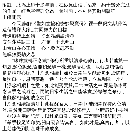
附註：此為上師十多年前，在妙見山信手拈來，約十幾分完成
的作品。紅色字體部分為一個詞句，不可將其斷開讀誦。
上師開示:
今天,講解《聖如意輪秘密妙觀寶偈》裡一段偈文,以作為
這個禮拜大家,,,共同努力的目標
珠珠旋轉正念續 淨念相續語清淨
安住蓮華語三昧 左第一手光明山
山者自在心王體 心地發光忍不動
無瞋無癡劫火息
"珠珠旋轉正念續" 修行所重以清淨心修行, 行者若能於一
切處,起心動念,皆能如念珠一樣,念珠者心也，汝心是煩惱心，
還是凊淨心呢？【淨念相續】如於日常生活能於每起煩惱時，
反照自心，息諸妄想，進而乃至念念凊楚，不為垢障，此即
【淨念相續】之意，如此能落實於,日常生活之中,即是修本尊
念珠手之成就也。而於日常生活之中能落實,於靜態之修行，
自能起相輔相成之功用。
【淨念相續語清淨】此提醒吾人，日常中,若能常保持內心清
淨,自然開口講話,皆是充滿智慧,所以修行人，平時最好不要講
一些沒有用的話語，以杜絕口業。要如,真言宗祖師所開示:
「舉手投足皆印契,開口發音皆真言」 如此才是,真言行者 ，以
上若能做到則念珠手修成矣。