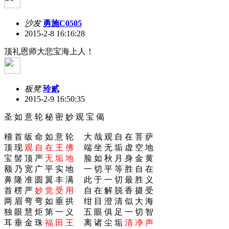
沙发
勇施C0505
2015-2-8 16:16:28
顶礼恩师大悲宝海上人！
板凳
玲貳
2015-2-9 16:50:35
圣 如 意 轮 秘 密 妙 观 宝 偈
稽 首 皈 命 如 意 轮 大 哉 观 自 在 菩 萨
顶 现
观 自 在 王 佛
端 坐 无 垢 虚 空 地
宝 髻 顶 严
无 垢 地
脸 如 秋 月 身 金 黄
额 乃 宽 广 平 实 地 一 切 平 等 胜 自 在
鼻 隆 准 圆 翼 丰 满 此 于 一 切 最 胜 义
首 楞 严
妙 觉 受 用
自 在 解 脱 香 摄 受
两 眉 弯 弯 如 垂 拱 绀 目 澄 清 似 大 海
独 眼 慧 炬 第 一 义 五 眼 俱 足 一 切 智
耳 垂 金 珠
福 田 王
离 诸 尘 垢
清 净 声