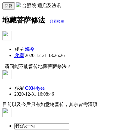
台照院 通启及法讯
回复
地藏菩萨修法
只看楼主
楼主
海今
收藏
2020-12-21 13:26:26
请问能不能普传地藏菩萨修法？
沙发
C0344yee
2020-12-31 16:08:46
目前以及今后只有如意轮普传，其余皆需灌顶