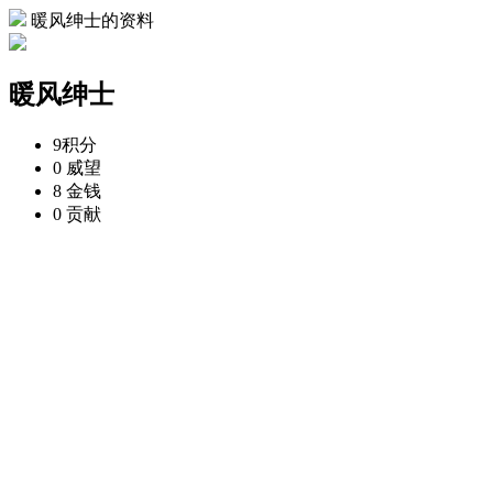
暖风绅士的资料
暖风绅士
9
积分
0
威望
8
金钱
0
贡献