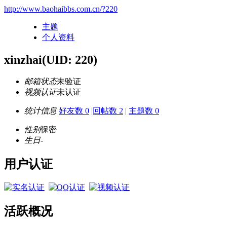
http://www.baohaibbs.com.cn/?220
主题
个人资料
xinzhai
(UID: 220)
邮箱状态
未验证
视频认证
未认证
统计信息
好友数 0
|
回帖数 2
|
主题数 0
性别
保密
生日
-
用户认证
活跃概况