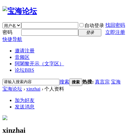
找回密码
自动登录
密码
立即注册
登录
快捷导航
邀请注册
音频区
阿闍黎开示（文字区）
论坛
BBS
搜索
热搜:
真言宗
宝海
搜索
宝海论坛
›
xinzhai
›
个人资料
加为好友
发送消息
xinzhai