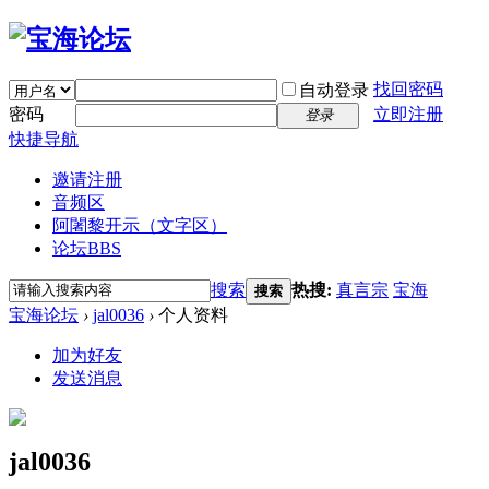
找回密码
自动登录
密码
立即注册
登录
快捷导航
邀请注册
音频区
阿闍黎开示（文字区）
论坛
BBS
搜索
热搜:
真言宗
宝海
搜索
宝海论坛
›
jal0036
›
个人资料
加为好友
发送消息
jal0036