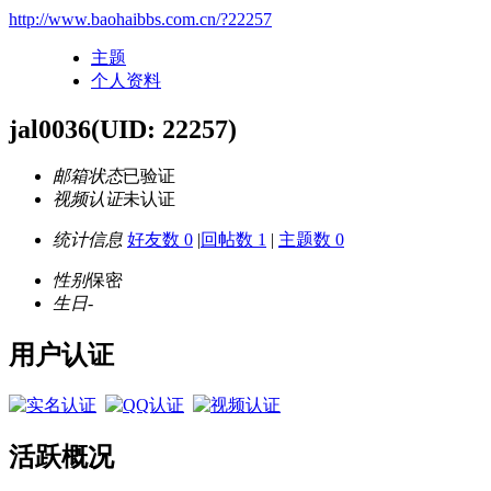
http://www.baohaibbs.com.cn/?22257
主题
个人资料
jal0036
(UID: 22257)
邮箱状态
已验证
视频认证
未认证
统计信息
好友数 0
|
回帖数 1
|
主题数 0
性别
保密
生日
-
用户认证
活跃概况