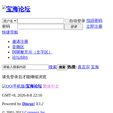
找回密码
自动登录
密码
立即注册
登录
快捷导航
邀请注册
音频区
阿闍黎开示（文字区）
论坛
BBS
搜索
热搜:
真言宗
宝海
搜索
请先登录后才能继续浏览
|
手机版
|
宝海论坛
繁体中文
GMT+8, 2026-8-8 22:16
Powered by
Discuz!
X3.2
© 2001-2013
Comsenz Inc.