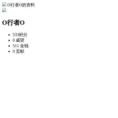
O行者O的资料
O行者O
533
积分
0
威望
511
金钱
0
贡献