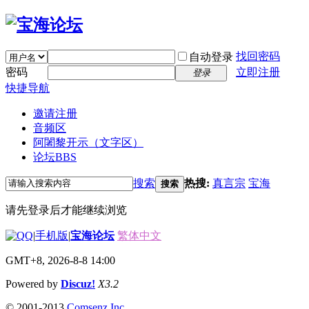
找回密码
自动登录
密码
立即注册
登录
快捷导航
邀请注册
音频区
阿闍黎开示（文字区）
论坛
BBS
搜索
热搜:
真言宗
宝海
搜索
请先登录后才能继续浏览
|
手机版
|
宝海论坛
繁体中文
GMT+8, 2026-8-8 14:00
Powered by
Discuz!
X3.2
© 2001-2013
Comsenz Inc.