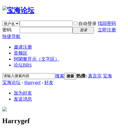
找回密码
自动登录
密码
立即注册
登录
快捷导航
邀请注册
音频区
阿闍黎开示（文字区）
论坛
BBS
搜索
热搜:
真言宗
宝海
搜索
宝海论坛
›
Harrygef
›
好友
加为好友
发送消息
Harrygef