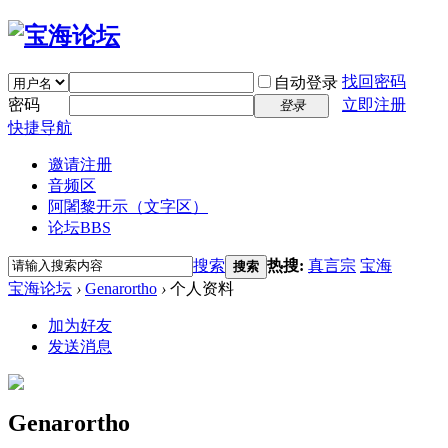
找回密码
自动登录
密码
立即注册
登录
快捷导航
邀请注册
音频区
阿闍黎开示（文字区）
论坛
BBS
搜索
热搜:
真言宗
宝海
搜索
宝海论坛
›
Genarortho
›
个人资料
加为好友
发送消息
Genarortho