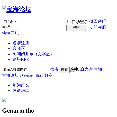
找回密码
自动登录
密码
立即注册
登录
快捷导航
邀请注册
音频区
阿闍黎开示（文字区）
论坛
BBS
搜索
热搜:
真言宗
宝海
搜索
宝海论坛
›
Genarortho
›
好友
加为好友
发送消息
Genarortho