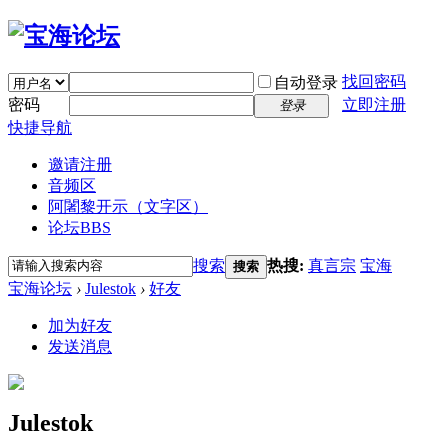
找回密码
自动登录
密码
立即注册
登录
快捷导航
邀请注册
音频区
阿闍黎开示（文字区）
论坛
BBS
搜索
热搜:
真言宗
宝海
搜索
宝海论坛
›
Julestok
›
好友
加为好友
发送消息
Julestok