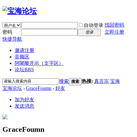
找回密码
自动登录
密码
立即注册
登录
快捷导航
邀请注册
音频区
阿闍黎开示（文字区）
论坛
BBS
搜索
热搜:
真言宗
宝海
搜索
宝海论坛
›
GraceFoumn
›
好友
加为好友
发送消息
GraceFoumn