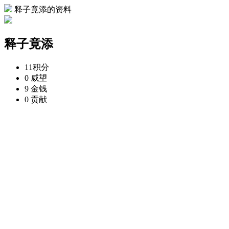
释子竟添的资料
释子竟添
11
积分
0
威望
9
金钱
0
贡献