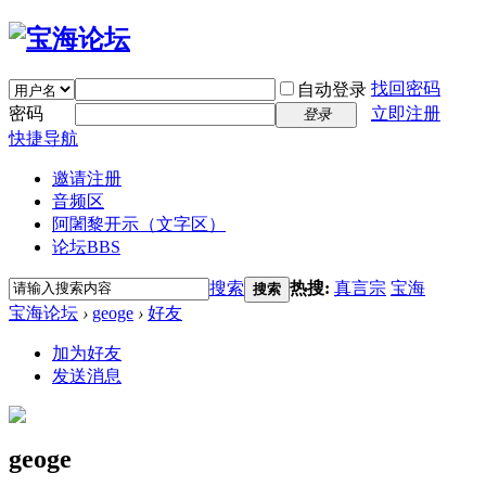
找回密码
自动登录
密码
立即注册
登录
快捷导航
邀请注册
音频区
阿闍黎开示（文字区）
论坛
BBS
搜索
热搜:
真言宗
宝海
搜索
宝海论坛
›
geoge
›
好友
加为好友
发送消息
geoge