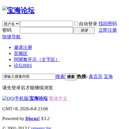
找回密码
自动登录
密码
立即注册
登录
快捷导航
邀请注册
音频区
阿闍黎开示（文字区）
论坛
BBS
搜索
热搜:
真言宗
宝海
搜索
请先登录后才能继续浏览
|
手机版
|
宝海论坛
繁体中文
GMT+8, 2026-8-8 23:06
Powered by
Discuz!
X3.2
© 2001-2013
Comsenz Inc.