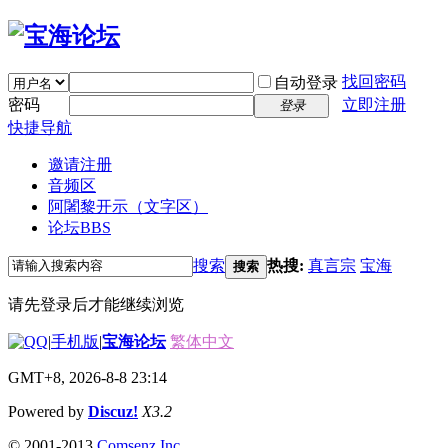
找回密码
自动登录
密码
立即注册
登录
快捷导航
邀请注册
音频区
阿闍黎开示（文字区）
论坛
BBS
搜索
热搜:
真言宗
宝海
搜索
请先登录后才能继续浏览
|
手机版
|
宝海论坛
繁体中文
GMT+8, 2026-8-8 23:14
Powered by
Discuz!
X3.2
© 2001-2013
Comsenz Inc.