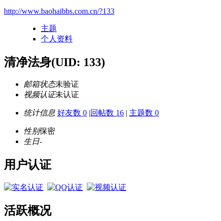
http://www.baohaibbs.com.cn/?133
主题
个人资料
清净法身
(UID: 133)
邮箱状态
未验证
视频认证
未认证
统计信息
好友数 0
|
回帖数 16
|
主题数 0
性别
保密
生日
-
用户认证
活跃概况