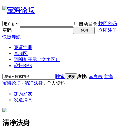
找回密码
自动登录
密码
立即注册
登录
快捷导航
邀请注册
音频区
阿闍黎开示（文字区）
论坛
BBS
搜索
热搜:
真言宗
宝海
搜索
宝海论坛
›
清净法身
›
个人资料
加为好友
发送消息
清净法身