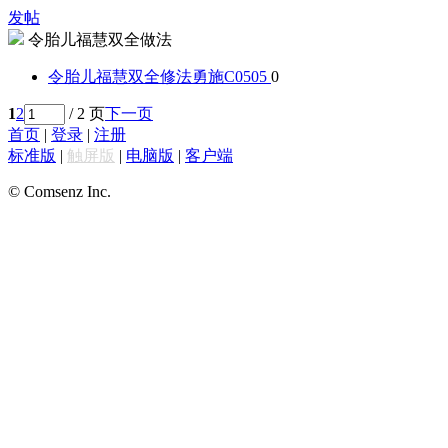
发帖
令胎儿福慧双全做法
令胎儿福慧双全修法
勇施C0505
0
1
2
/ 2 页
下一页
首页
|
登录
|
注册
标准版
|
触屏版
|
电脑版
|
客户端
© Comsenz Inc.