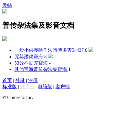
发帖
普传杂法集及影音文档
一般小供養略作法
晴時多雲54437
0
咒與讚偈
寶海
8
53分不動咒
寶海
-
其他宝海普传杂法集
寶海
1
首页
|
登录
|
注册
标准版
|
触屏版
|
电脑版
|
客户端
© Comsenz Inc.