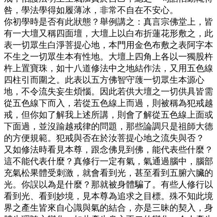
咎，學法學得如履薄冰，非常不自在不安心。
你初學時是否有此狀態？舉例講之：真言宗佛堂上，皆
有一大壇又稱四面壇，大壇上以白布折蓮花形敷之，此
表一切眾生白淨菩提心地，本門用金色布敷之表阿字本
不生之一切眾生本有性地。大壇上四角上各以一獨股杵
杵上置寶珠，如十八道修法中之地結作法，又用五色線
四柱引而圍之。此表以五方佛智守䕶一切眾生本源心
地，不令流失妄生煩惱。因此若供大壇之一切供具皆需
從五色線下而入，若從五色線上而過，則被稱為犯戒越
戒，但你如了解我上述所講，則會了解從五色線上面或
下面過，並沒踰越戒律的問題，那些論調只是祖師大德
的方便規範。犯戒與否在於汝菩提心地之流失與否？
又如修法時看見本尊，跟念佛見到佛，能代表些什麼？
這不能代表什麼？真修行一定有氣，氣通過腦中，腦部
充氣松果體受刺激，就會看到光，甚至看到五腑六臟的
光。你誤以為是什麼？那就被身體騙了。有些人修行以
看到光、看到妙境，見本尊為追求之目標。殊不知此境
界之產生皆來自心識與氣的結合，亦是三昧的契入，身