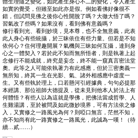
體生理隨之變化，如此產生身心不二的變化，令人產生
如實的覺受，但雖至如此亦是假。例如看佛好像很不
錯，但試問見佛之後你心性開脫了嗎？大徹大悟了嗎？
習氣改了些嗎？如果沒有，看到佛有意義嗎？
修行看到光、看到妙境，見本尊，也不全無意義，此表
此人身心有些統攝，於三昧依住有些力量。但若是不知
依何心？住何理趣開展？氣機與三昧如何互攝，達到身
心之一體契入？若於此不知而無所悟者，則是執著上起
念修行不能成就，終究是妄念，終不能一窺真言密法堂
奧。此等之人可能依執著力有此感應，但於三密奧義一
無所知，終其一生在光影、氣、諸外相感應中虛度一
生。又有些執於理上，口若懸河引經據典，句句必提那
本經講、那位祖師大德提及，從未見到他本人於法上有
何體悟？有些人以為這就是學佛，把佛法當成哲學、人
生雞湯講，至於被問及如此微妙境界，可有方法依之修
入，又實修之一路風光為何？則啞口無言，茫然不知，
亦不知尚有此一路實修之一路風光，此誠為一嘆！（待
續…貳……）