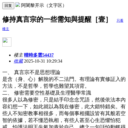
阿闍黎开示（文字区）
回复
修持真言宗的一些需知與提醒［壹］
只看
楼主
楼主
晴時多雲54437
收藏
2025-10-31 10:29:34
一、 真言宗不是思想理論
是含（身、心）解脫的不二法門。有理論有實修証入的
方法，不是哲學，哲學也難望其項背。
二、 修密需要空性基礎及生理醫學常識
很多人以為修密，只是結手印念念咒語，然後依法本內
容幻想一下，如此就以為我在修密，此大錯特錯矣。有
些人不知密教事相很多，而每個事相擺設皆有其般若空
智的依據，若不懂恐執相，有些人甚至心生恐懼怕犯
戒，怕護法明王生氣加責於自己，總之一句話怕動輒得