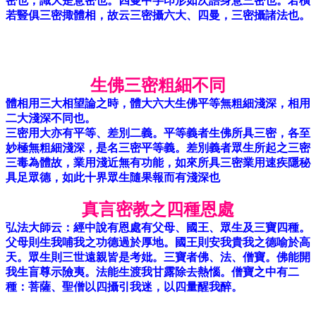
密也，識大是意密也。四曼中字印形如次語身意三密也。若橫
若豎俱三密掫體相，故云三密攝六大、四曼，三密攝諸法也。
生佛三密粗細不同
體相用三大相望論之時，體大六大生佛平等無粗細淺深，相用
二大淺深不同也。
三密用大亦有平等、差別二義。平等義者生佛所具三密，各至
妙極無粗細淺深，是名三密平等義。差別義者眾生所起之三密
三毒為體故，業用淺近無有功能，如來所具三密業用速疾隱秘
具足眾德，如此十界眾生隨果報而有淺深也
真言密教之四種恩處
弘法大師云：經中說有恩處有父母、國王、眾生及三寶四種。
父母則生我哺我之功德過於厚地。國王則安我貴我之德喻於高
天。眾生則三世遠親皆是考妣。三寶者佛、法、僧寶。佛能開
我生盲尊示險夷。法能生渡我甘露除去熱惱。僧寶之中有二
種：菩薩、聖僧以四攝引我迷，以四量醒我醉。