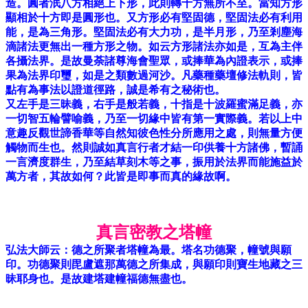
造。圓者泯八方相絕上下形，此則轉十方無所不至。當知方形
顯相於十方即是圓形也。又方形必有堅固德，堅固法必有利用
能，是為三角形。堅固法必有大力功，是半月形，乃至剎塵海
滴諸法更無出一種方形之物。如云方形諸法亦如是，互為主伴
各攝法界。是故曼荼諸尊海會聖眾，或捧華為內證表示，或捧
果為法界印璽，如是之類數過河沙。凡藥種藥壇修法軌則，皆
點有為事法以證道徑路，誠是希有之秘術也。
又左手是三昧義，右手是般若義，十指是十波羅蜜滿足義，亦
一切智五輪譬喻義，乃至一切緣中皆有第一實際義。若以上中
意趣反觀世諦香華等自然知彼色性分所應用之處，則無量方便
觸物而生也。然則誠如真言行者才結一印供養十方諸佛，暫誦
一言濟度群生，乃至結草刻木等之事，振用於法界而能施益於
萬方者，其故如何？此皆是即事而真的緣故啊。
真言密教之塔幢
弘法大師云：德之所聚者塔幢為最。塔名功德聚，幢號與願
印。功德聚則毘盧遮那萬德之所集成，與願印則寶生地藏之三
昧耶身也。是故建塔建幢福德無盡也。