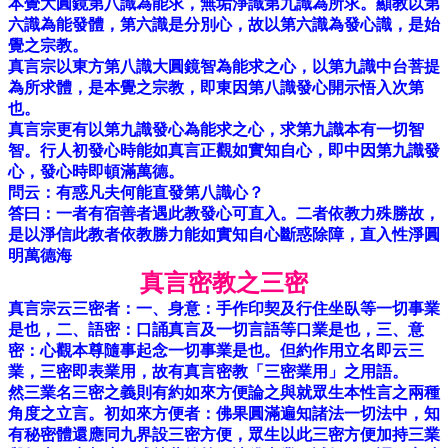
本覺大圓鏡第八識為能求，無垢淨識第九識為所求。顯教以第
六識為能發體，第六識是分別心，故以第六識為發心識，是始
覺之宗教。
真言宗以東方第八識大圓鏡智為能求之心，以第九識中台菩提
為所求體，是本覺之宗教，即東因第八識發心開示悟入次第
也。
真言宗更有以第九識發心為能求之心，求第九識本有一切智
智。行人初發心時能如真言正觀如實知自心，即中因第九識發
心，發心時即頓滿萬德。
問云：有惑凡夫何能直發第八識心？
答曰：一者有宿善者遇此教發心可直入。二者依教力殊勝故，
是以淨信此教者依教勝力能如實知自心斷惑除障，直入性淨圓
明萬德海
真言密教之三密
真言宗云三密者：一、身意：手作印契及行住坐臥等一切事業
是也，二、語密：口誦真言及一切言語等口業是也，三、意
密：心觀本尊隨事起念一切事業是也。但約作用立名即云三
業，三密即表業用，故有真言密教「三密業用」之用語。
然三業名三密之義則有約如來方便論之與就眾生本性言之兩種
角度之立言。初如來方便者：佛果圓滿遍知諸法一切法中，知
有秘密體還應同九界設三密方便，眾生以此三密方便加持三業