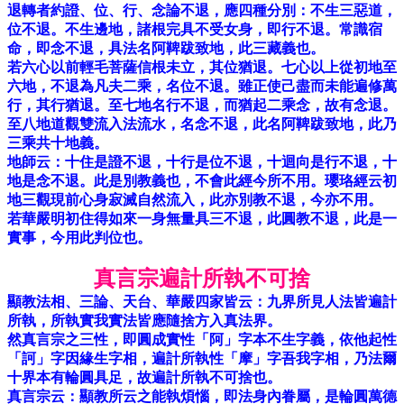
退轉者約證、位、行、念論不退，應四種分別：不生三惡道，
位不退。不生邊地，諸根完具不受女身，即行不退。常識宿
命，即念不退，具法名阿鞞跋致地，此三藏義也。
若六心以前輕毛菩薩信根未立，其位猶退。七心以上從初地至
六地，不退為凡夫二乘，名位不退。雖正使己盡而未能遍修萬
行，其行猶退。至七地名行不退，而猶起二乘念，故有念退。
至八地道觀雙流入法流水，名念不退，此名阿鞞跋致地，此乃
三乘共十地義。
地師云：十住是證不退，十行是位不退，十迴向是行不退，十
地是念不退。此是別教義也，不會此經今所不用。瓔珞經云初
地三觀現前心身寂滅自然流入，此亦別教不退，今亦不用。
若華嚴明初住得如來一身無量具三不退，此圓教不退，此是一
實事，今用此判位也。
真言宗遍計所執不可捨
顯教法相、三論、天台、華嚴四家皆云：九界所見人法皆遍計
所執，所執實我實法皆應隨捨方入真法界。
然真言宗之三性，即圓成實性「阿」字本不生字義，依他起性
「訶」字因緣生字相，遍計所執性「摩」字吾我字相，乃法爾
十界本有輪圓具足，故遍計所執不可捨也。
真言宗云：顯教所云之能執煩惱，即法身內眷屬，是輪圓萬德