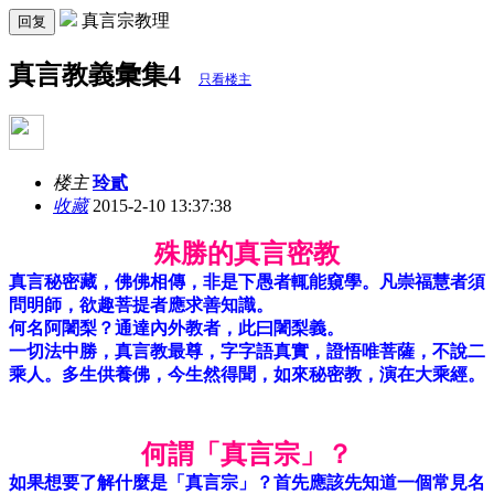
真言宗教理
回复
真言教義彙集4
只看楼主
楼主
玲貳
收藏
2015-2-10 13:37:38
殊勝的真言密教
真言秘密藏，佛佛相傳，非是下愚者輒能窺學。凡崇福慧者須
問明師，欲趣菩提者應求善知識。
何名阿闍梨？通達內外教者，此曰闍梨義。
一切法中勝，真言教最尊，字字語真實，證悟唯菩薩，不說二
乘人。多生供養佛，今生然得聞，如來秘密教，演在大乘經。
何謂「真言宗」？
如果想要了解什麼是「真言宗」？首先應該先知道一個常見名