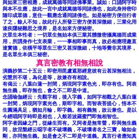
與如來三密相應，成就萬德等同諸佛事業。誠如：口誦阿字時
與本不生應，故此一言中成就萬德等同諸佛也，如此身持密印
隨印成眾德，意住一觀應念通同諸佛也。如是秘密方便但行者
了之，餘人不知，故此行人所發三密方便甚深微細，三業化用
速疾隱秘難思之境界，是名如來方便秘密。
次眾生本性者：一切眾生無始本俱三業其體微密攝萬德而成業
用，所謂身作七支表業，一一事相即事而真，故必相應理趣直
達實德，依橫平等眾生三密又甚深微細，十地等覺非其境界，
是名眾生本俱三秘密。
真言密教有相無相說
演義抄第二十五云：即密用毘盧遮那經意彼有云甚深無相法，
劣慧所不堪，為化是等，故兼存有相說。
有偈云：八葉白蓮一肘間，炳現阿字素色光，即存有也。阿表
無生義，即存無也，會之不二即是中道。
念誦瑜伽經云：先觀字相，後入字義，如阿字相觀之八葉白蓮
一肘間，炳現阿字素光色，斯即字相。而智表菩提心，悟本不
生圓滿具足，猶如月輪，即字義。相有義無，故云兼也。是以
今經唱阿字時即是相也，入般若波羅蜜門即無相智也。
阿字者因緣之門，從緣生而有。又阿者是無常聲，即與無生義
同，故涅槃經云噁字者不破壞義，不破壞者名之三寶，喻如金
剛，亦同無生義。如是會之不二即是中道義。真言行者應知真