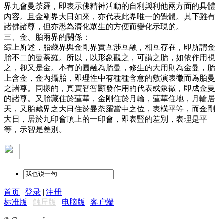
界九會曼荼羅，即表示佛精神活動的自利與利他兩方面的具體
內容。且金剛界大日如來，亦代表此界唯一的覺體。其下雖有
諸佛諸尊，但亦悉為濟化眾生的方便而變化示現的。
三、金、胎兩界的關係：
綜上所述，胎藏界與金剛界實互涉互融，相互存在，即所謂金
胎不二的曼荼羅。所以，以形象觀之，可謂之胎，如依作用視
之，卻又是金。本有的圓融為胎曼，修生的大用則為金曼，胎
上含金，金內攝胎，即理性中有種種含意的敷演表徵而為胎曼
之諸尊。同樣的，真實智智顯發作用的代表或象徵，即成金曼
的諸尊。又胎藏住於蓮華，金剛住於月輪，蓮華住地，月輪居
天，又胎藏界之大日住於曼荼羅當中之位，表橫平等，而金剛
大日，居於九印會頂上的一印會，即表豎的差別，表理是平
等，示智是差別。
首页
|
登录
|
注册
标准版
|
触屏版
|
电脑版
|
客户端