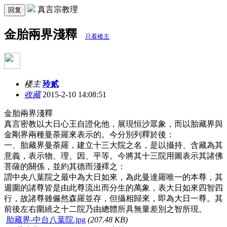
真言宗教理
回复
金胎兩界淺釋
只看楼主
楼主
玲貳
收藏
2015-2-10 14:08:51
金胎兩界淺釋
真言密教以大日心王自證化他，展現恒沙眾象，而以胎藏界與
金剛界兩種曼荼羅來表示的。今分別列釋於後：
一、胎藏界曼荼羅，建立十三大院之名，是以攝持、含藏為其
意義，表示物、理、因、平等。今將其十三院用圖表示其諸佛
菩薩的關係，並約其德而淺襗之：
謂中央八葉院之最中為大日如來，為此曼達羅唯一的本尊，其
週圍的諸尊皆是由此尊流出而分生的萬象，表大日如來四智四
行，故諸尊雖儼然森羅並存，但攝相歸來，即為大日一尊。其
前後左右圍繞之十二院乃由總體所具無量差別之智所現。
胎藏界-中台八葉院.jpg
(207.48 KB)