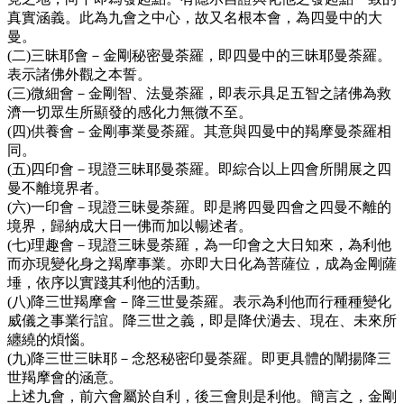
真實涵義。此為九會之中心，故又名根本會，為四曼中的大
曼
。
(
二
)
三昧耶會－金剛秘密曼荼羅，即四曼中的三昧耶曼荼羅。
表示諸佛外觀之本誓。
(
三
)
微細會－金剛智、法曼荼羅，即表示具足五智之諸佛為救
濟一切眾生所顯發的感化力無微不至。
(
四
)
供養會－金剛事業曼荼羅。其意與四曼中的羯摩曼荼羅相
同。
(
五
)
四印會－現證三昧耶曼荼羅。即綜合以上四會所開展之四
曼不離境界者。
(
六
)
一印會－現證三昧曼荼羅。即是將四曼四會之四曼不離的
境界，歸納成大日一佛而加以暢述者。
(
七
)
理趣會－現證三昧曼荼羅，為一印會之大日知來，為利他
而亦現變化身之羯摩事業。亦即大日化為菩薩位，成為金剛薩
埵，依序以實踐其利他的活動。
(
八
)
降三世羯摩會－降三世曼荼羅。表示為利他而行種種變化
威儀之事業行誼。降三世之義，即是降伏濄去、現在、未來所
纏繞的煩惱。
(
九
)
降三世三昧耶－念怒秘密印曼荼羅。即更具體的闡揚降三
世羯摩會的涵意。
上述九會，前六會屬於自利，後三會則是利他。簡言之，金剛