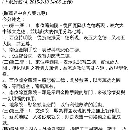
(下载次数: 4, 2015-2-10 14:06 上传)
(
胎藏界中台八葉九尊
)
今分述之：
(
一
)
第一層：
1
、東位遍知院－從四魔降伏之德所現，表六大
中識大之德，並以識大的作用分為七尊。
2
、西位持明院－從折服攝受二德所現。表五大之德，又稱五
大院，共五尊。
3
、南位金剛手院－表智與慈悲心二德。
4
、北位觀音院－表智與慈悲二德。
(
二
)
第二層：
1
、東位釋迦院－表示以悲智二德，實現於人
間，凈化現世之有情與無情，為流通教法普及六道，故現變化
身。
2
、西位虛空藏院－將悲智二德，闡發敷演，以表萬德之圓
滿，等同虛空，遍攝萬有。
3
、南位除蓋藏院－即是示用金剛手院的智門，來破除懷疑與
一切煩惱的作用。
4
、地藏院－顯發觀音悲門，以行利他救濟的活動。
(
三
)
第三層：
1
、文殊院－即為釋迦表現於外之無上智作用。
2
、蘇悉地院－又名妙成就院，則是表露一切諸德之莊嚴成
就。
(
四
)
最外層之四方－外金剛部院，攝取了三界諸神、諸王，乃