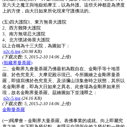
至六天之魔王與地嶽焰摩王，以為外護。這些天神都是為濟度
上的方便，由大日如來所化現來守護佛法的。
(
五
)
四大護院
1
、東方無畏大護院
2
、西方難降大護院
3
、南方無堪忍大護院
4
、北方懷諸佈畏大護院
以上合稱為十三大院，為圖如下：
p2c-6.jpg
(20.98 KB)
(下载次数: 5, 2015-2-10 14:06 上传)
(胎藏界曼荼羅)
二、金剛界九會曼荼羅乃佛最初為觀自在、金剛手等十地菩
薩、於色究竟天、大摩尼殿示現已。今所圖繪之金剛界曼荼
羅，即描寫佛於色究竟天、及須彌山頂集會時之狀態，其所以
名金剛界者，即為大日如來之異名。此會場為金剛界如來所
現，故名金剛界曼荼羅。茲繪圖如下並淺釋之：
p2c-5.jpg
(24.16 KB)
(下载次数: 5, 2015-2-10 14:06 上传)
金剛曼荼羅
(
一
)
羯摩會－金剛界大曼荼羅。表佛事業的成就。向上即屬究
竟之地，向下即為發起點。有隱示自證與化他之發起點一致的