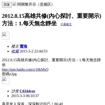
阿闍黎开示（音频区）
回复
2012.8.15高雄共修(內心探討、重要開示)
方法：1.每天無念靜坐
只看楼主
楼主
寶海
收藏
2015-3-2 22:44:53
2012.8.15高雄共修(內心探討、重要開示)方法：1.每天無念靜
坐
http://pan.baidu.com/s/18kMsQ
密碼z2pg
沙发
C0344yee
2015-3-3 06:10:37
真是发人深省，深深检讨自己！86:40