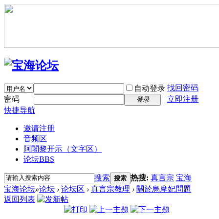
找回密码
自动登录
密码
立即注册
登录
快捷导航
邀请注册
音频区
阿闍黎开示（文字区）
论坛
BBS
搜索
热搜:
真言宗
宝海
搜索
宝海论坛
»
论坛
›
论坛区
›
真言宗教理
›
關於烏摩妃問題
返回列表