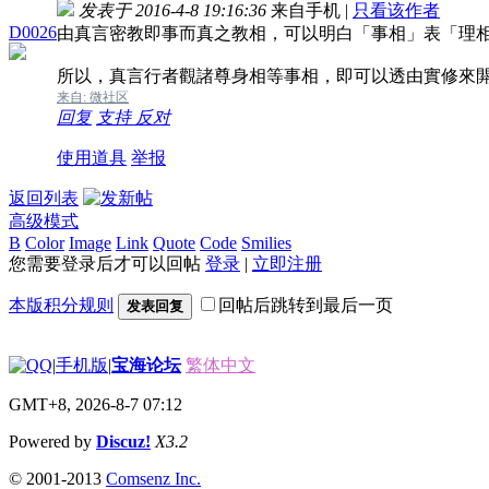
发表于 2016-4-8 19:16:36
来自手机
|
只看该作者
D0026
由真言密教即事而真之教相，可以明白「事相」表「理
所以，真言行者觀諸尊身相等事相，即可以透由實修來
来自: 微社区
回复
支持
反对
使用道具
举报
返回列表
高级模式
B
Color
Image
Link
Quote
Code
Smilies
您需要登录后才可以回帖
登录
|
立即注册
本版积分规则
回帖后跳转到最后一页
发表回复
|
手机版
|
宝海论坛
繁体中文
GMT+8, 2026-8-7 07:12
Powered by
Discuz!
X3.2
© 2001-2013
Comsenz Inc.