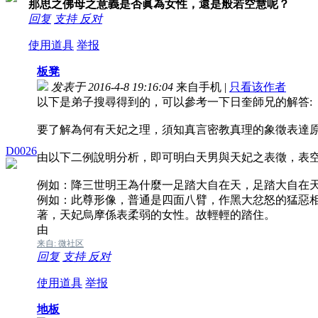
那思之佛母之意義是否眞為女性，還是般若空慧呢？
回复
支持
反对
使用道具
举报
板凳
发表于 2016-4-8 19:16:04
来自手机
|
只看该作者
以下是弟子搜尋得到的，可以參考一下日奎師兄的解答:
要了解為何有天妃之理，須知真言密教真理的象徵表達
D0026
由以下二例說明分析，即可明白天男與天妃之表徵，表
例如：降三世明王為什麼一足踏大自在天，足踏大自在
例如：此尊形像，普通是四面八臂，作黑大忿怒的猛惡
著，天妃烏摩係表柔弱的女性。故輕輕的踏住。
由
来自: 微社区
回复
支持
反对
使用道具
举报
地板