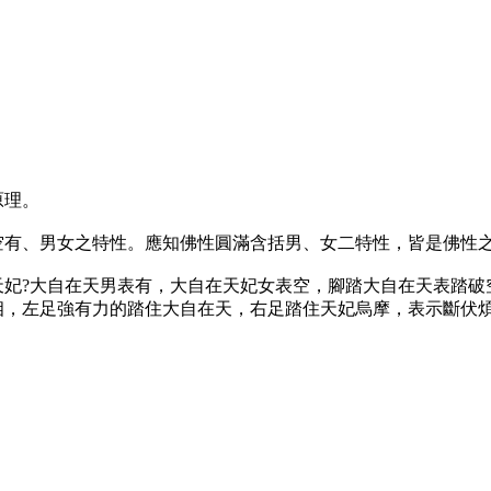
原理。
空有、男女之特性。應知佛性圓滿含括男、女二特性，皆是佛性
天妃?大自在天男表有，大自在天妃女表空，腳踏大自在天表踏破
相，左足強有力的踏住大自在天，右足踏住天妃烏摩，表示斷伏