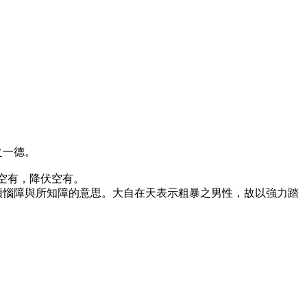
之一德。
空有，降伏空有。
煩惱障與所知障的意思。大自在天表示粗暴之男性，故以強力踏