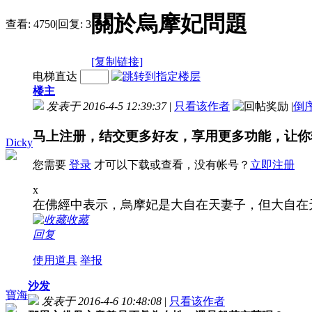
關於烏摩妃問題
查看:
4750
|
回复:
3
[复制链接]
电梯直达
楼主
发表于 2016-4-5 12:39:37
|
只看该作者
|
倒
马上注册，结交更多好友，享用更多功能，让你
Dicky
您需要
登录
才可以下载或查看，没有帐号？
立即注册
x
在佛經中表示，烏摩妃是大自在天妻子，但大自在
收藏
回复
使用道具
举报
沙发
寶海
发表于 2016-4-6 10:48:08
|
只看该作者