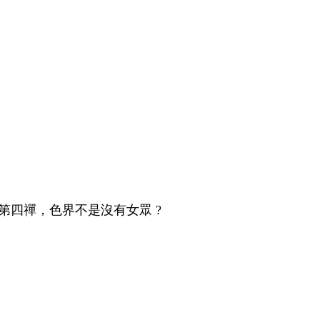
四禪，色界不是沒有女眾 ?