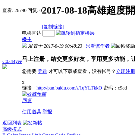
2017-08-18高雄超度
查看:
26790
|
回复:
0
[复制链接]
电梯直达
楼主
发表于 2017-8-19 00:48:23
|
只看该作者
马上注册，结交更多好友，享用更多功能，
C0344yee
您需要
登录
才可以下载或查看，没有帐号？
立即注
x
链接：
http://pan.baidu.com/s/1qYLTkkO
密码：c9ed
收藏
回复
使用道具
举报
返回列表
高级模式