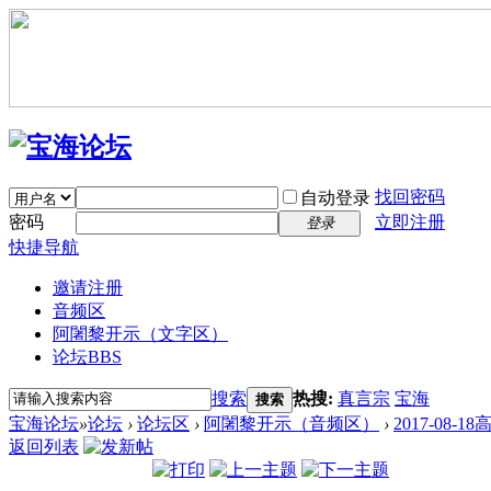
找回密码
自动登录
密码
立即注册
登录
快捷导航
邀请注册
音频区
阿闍黎开示（文字区）
论坛
BBS
搜索
热搜:
真言宗
宝海
搜索
宝海论坛
»
论坛
›
论坛区
›
阿闍黎开示（音频区）
›
2017-08-
返回列表