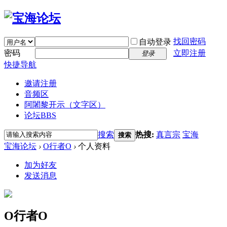
找回密码
自动登录
密码
立即注册
登录
快捷导航
邀请注册
音频区
阿闍黎开示（文字区）
论坛
BBS
搜索
热搜:
真言宗
宝海
搜索
宝海论坛
›
O行者O
›
个人资料
加为好友
发送消息
O行者O