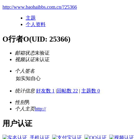
http://www.baohaibbs.com.cn/?25366
主题
个人资料
O行者O
(UID: 25366)
邮箱状态
未验证
视频认证
未认证
个人签名
如实知自心
统计信息
好友数 1
|
回帖数 22
|
主题数 0
性别
男
个人主页
http://
用户认证
手机认证