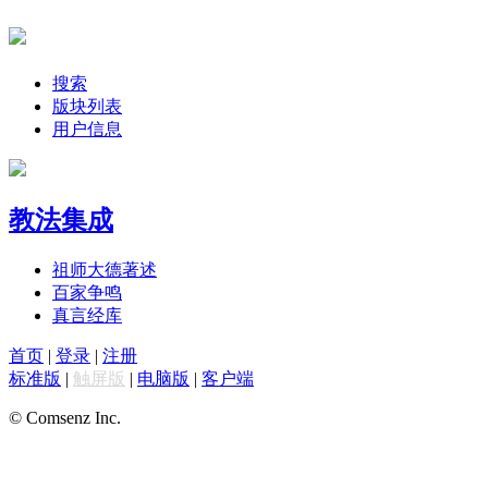
搜索
版块列表
用户信息
教法集成
祖师大德著述
百家争鸣
真言经库
首页
|
登录
|
注册
标准版
|
触屏版
|
电脑版
|
客户端
© Comsenz Inc.