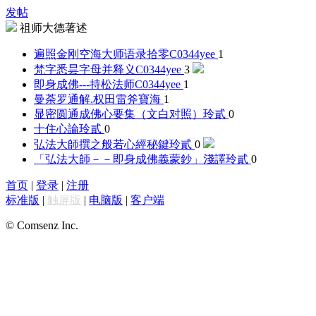
发帖
祖师大德著述
遍照金刚空海大师语录拾零
C0344yee
1
梵字悉昙字母并释义
C0344yee
3
即身成佛---持松法师
C0344yee
1
曼荼罗通解.权田雷斧
寶海
1
显密圆通成佛心要集（文白对照）
玲貳
0
十住心論
玲貳
0
弘法大師撰之般若心經秘鍵
玲貳
0
「弘法大師－－即身成佛義蒙鈔」淺譯
玲貳
0
首页
|
登录
|
注册
标准版
|
触屏版
|
电脑版
|
客户端
© Comsenz Inc.