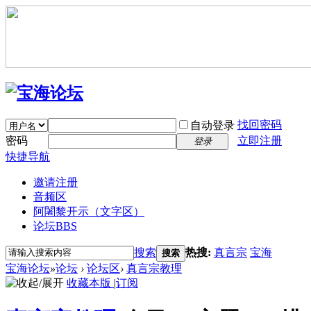
找回密码
自动登录
密码
立即注册
登录
快捷导航
邀请注册
音频区
阿闍黎开示（文字区）
论坛
BBS
搜索
热搜:
真言宗
宝海
搜索
宝海论坛
»
论坛
›
论坛区
›
真言宗教理
收藏本版
|
订阅