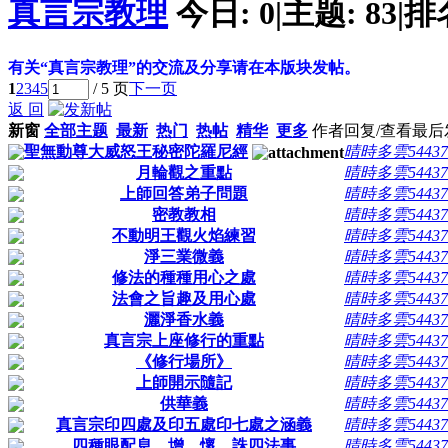
真言宗教理
今日:
0
|
主题:
83
|
排
有关“真言宗教理”的交流及分享请在本版块发帖。
1
2
3
4
5
/ 5 页
下一页
返 回
新窗
全部主题
最新
热门
热帖
精华
更多
作者
回复/查看
最后
聖無動尊大威怒王秘密陀羅尼經
晴時多雲54437
月輪觀之重點
晴時多雲54437
上師回答弟子問題
晴時多雲54437
密教教相
晴時多雲54437
不動明王觀火焰練習
晴時多雲54437
淨三業微義
晴時多雲54437
修法的種種用心之處
晴時多雲54437
法會之旨趣及用心處
晴時多雲54437
灑淨香水義
晴時多雲54437
真言宗上座修行的重點
晴時多雲54437
《修行場所》
晴時多雲54437
上師開示隨記
晴時多雲54437
供華義
晴時多雲54437
真言宗印四處及印五處印七處之涵義
晴時多雲54437
四種眼配息、增、懷、誅四法事
晴時多雲54437