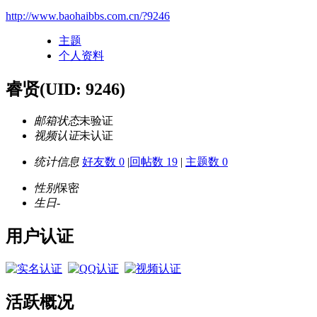
http://www.baohaibbs.com.cn/?9246
主题
个人资料
睿贤
(UID: 9246)
邮箱状态
未验证
视频认证
未认证
统计信息
好友数 0
|
回帖数 19
|
主题数 0
性别
保密
生日
-
用户认证
活跃概况