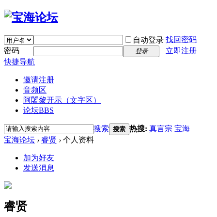
找回密码
自动登录
密码
立即注册
登录
快捷导航
邀请注册
音频区
阿闍黎开示（文字区）
论坛
BBS
搜索
热搜:
真言宗
宝海
搜索
宝海论坛
›
睿贤
›
个人资料
加为好友
发送消息
睿贤